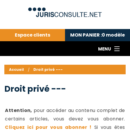
Espace clients
MON PANIER :
0
modèle
MENU
Le cabinet COLL
---Actualités du droit public---
L
Accueil
Droit privé ---
Droit pénal---
c
Droit privé ---
C
Droit privé ---
Abonnement aux actualités
C
---Me contacter
C
B
-
Attention,
pour accéder au contenu complet de
d
-
certains articles, vous devez vous abonner.
h
-
Cliquez ici pour vous abonner !
Si vous êtes