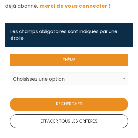
-
déjà abonné,
merci de vous connecter !
a
c
2
F
L
Les champs obligatoires sont indiqués par une
u
étoile.
THÈME
EFFACER TOUS LES CRITÈRES