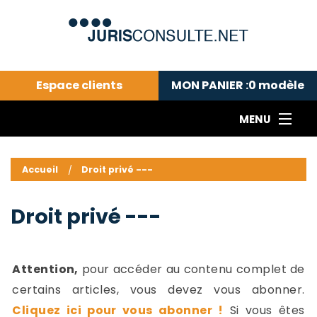
Espace clients
MON PANIER :
0
modèle
MENU
Le cabinet COLL
---Actualités du droit public---
L
Accueil
Droit privé ---
Droit pénal---
c
Droit privé ---
C
Droit privé ---
Abonnement aux actualités
C
---Me contacter
C
B
-
Attention,
pour accéder au contenu complet de
d
-
certains articles, vous devez vous abonner.
h
-
Cliquez ici pour vous abonner !
Si vous êtes