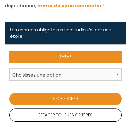
-
déjà abonné,
merci de vous connecter !
a
c
2
F
L
Les champs obligatoires sont indiqués par une
u
étoile.
THÈME
EFFACER TOUS LES CRITÈRES