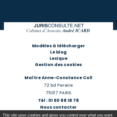
Modèles à télécharger
Le blog
Lexique
Gestion des cookies
Maître Anne-Constance Coll
72 bd Pereire
75017 PARIS
Tél : 01 60 88 18 78
Nous contacter
Prendre rendez-vous
This site uses cookies and gives you control over what you want