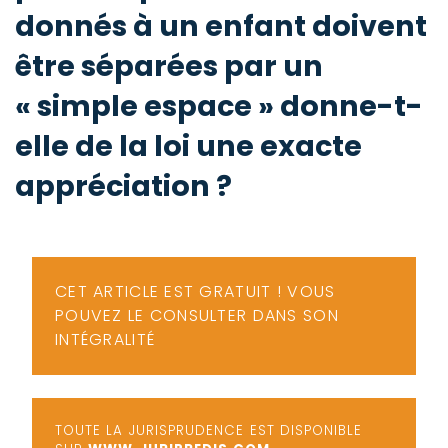
-
donnés à un enfant doivent
a
c
être séparées par un
2
F
L
« simple espace » donne-t-
u
elle de la loi une exacte
appréciation ?
CET ARTICLE EST GRATUIT ! VOUS
POUVEZ LE CONSULTER DANS SON
INTÉGRALITÉ
TOUTE LA JURISPRUDENCE EST DISPONIBLE