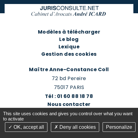
Modèles à télécharger
Le blog
Lexique
Gestion des cookies
Maître Anne-Constance Coll
72 bd Pereire
75017 PARIS
Tél : 01 60 88 18 78
Nous contacter
Prendre rendez-vous
This site uses cookies and gives you control over what you want
Espace client du cabinet
to activate
OK, accept all
Deny all cookies
Personalize
©2016-26 Jurisconsulte - Tous droits réservés -