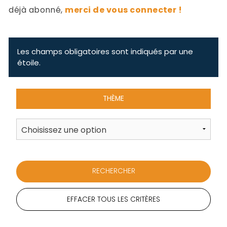
-
déjà abonné,
merci de vous connecter !
a
c
2
F
L
Les champs obligatoires sont indiqués par une
u
étoile.
THÈME
EFFACER TOUS LES CRITÈRES