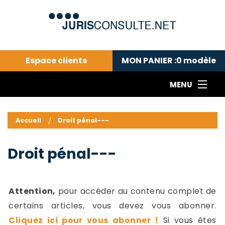
Espace clients
MON PANIER :
0
modèle
MENU
Le cabinet COLL
---Actualités du droit public---
L
Accueil
Droit pénal---
Droit pénal---
c
Droit privé ---
C
Droit pénal---
Abonnement aux actualités
C
---Me contacter
C
B
-
Attention,
pour accéder au contenu complet de
d
-
certains articles, vous devez vous abonner.
h
-
Cliquez ici pour vous abonner !
Si vous êtes