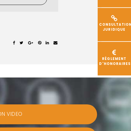
CONSULTATIO
JURIDIQUE
RÈGLEMENT
D'HONORAIRES
ON VIDEO