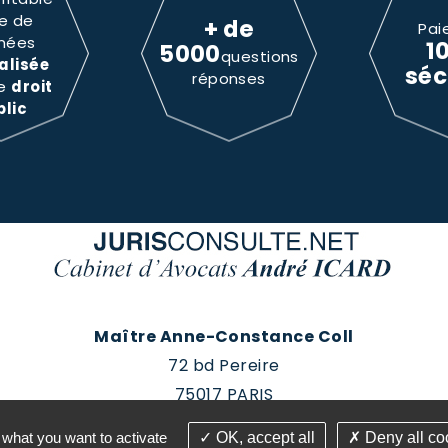
e de
+ de
Pai
nées
1
5000
questions
alisée
séc
réponses
le
droit
blic
Maître Anne-Constance Coll
72 bd Pereire
75017 PARIS
Tél : 01 60 88 18 78
 what you want to activate
OK, accept all
Deny all co