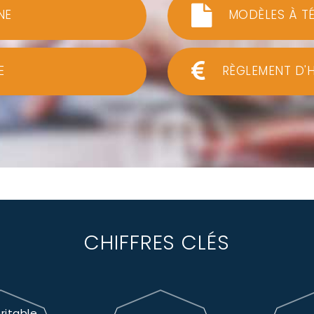
NE
MODÈLES À T
E
RÈGLEMENT D'
CHIFFRES CLÉS
ritable