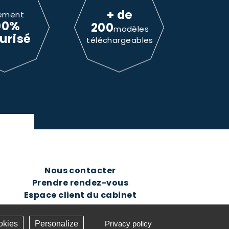
+ de
ement
00%
200
modèles
urisé
téléchargeables
Nous contacter
Prendre rendez-vous
Espace client du cabinet
okies
Personalize
Privacy policy