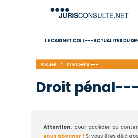
LE CABINET COLL
---ACTUALITÉS DU DR
C.V.
Compétences
Barême des honoraires - a
Accueil
Droit pénal---
Droit pénal--
Attention,
pour accéder au contenu
vous abonner !
Si vous êtes déjà ab