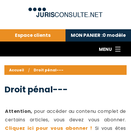
Espace clients
MON PANIER :
0
modèle
MENU
Le cabinet COLL
---Actualités du droit public---
L
Accueil
Droit pénal---
Droit pénal---
c
Droit privé ---
C
Droit pénal---
Abonnement aux actualités
C
---Me contacter
C
B
-
Attention,
pour accéder au contenu complet de
d
-
certains articles, vous devez vous abonner.
h
-
Cliquez ici pour vous abonner !
Si vous êtes