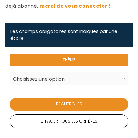
-
déjà abonné,
merci de vous connecter !
a
c
2
F
L
Les champs obligatoires sont indiqués par une
u
étoile.
THÈME
EFFACER TOUS LES CRITÈRES