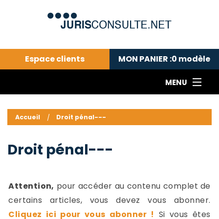
Espace clients
MON PANIER :
0
modèle
MENU
Le cabinet COLL
---Actualités du droit public---
L
Accueil
Droit pénal---
Droit pénal---
c
Droit privé ---
C
Droit pénal---
Abonnement aux actualités
C
---Me contacter
C
B
-
Attention,
pour accéder au contenu complet de
d
-
certains articles, vous devez vous abonner.
h
-
Cliquez ici pour vous abonner !
Si vous êtes