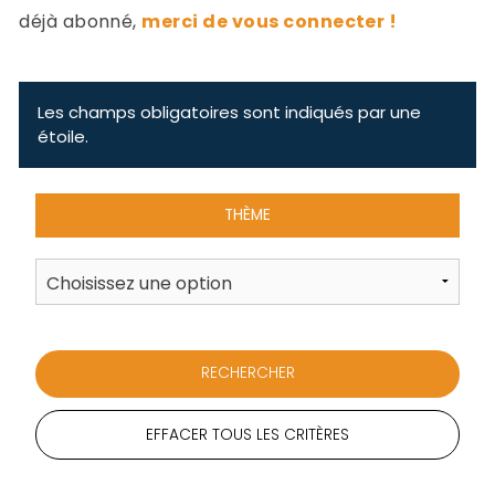
-
déjà abonné,
merci de vous connecter !
a
c
2
F
L
Les champs obligatoires sont indiqués par une
u
étoile.
THÈME
EFFACER TOUS LES CRITÈRES