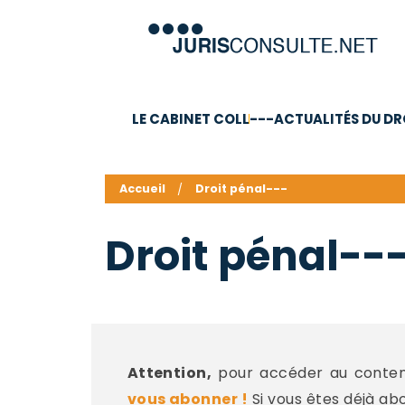
LE CABINET COLL
---ACTUALITÉS DU DR
C.V.
Compétences
Barême des honoraires - a
Accueil
Droit pénal---
Droit pénal--
Attention,
pour accéder au contenu
vous abonner !
Si vous êtes déjà ab