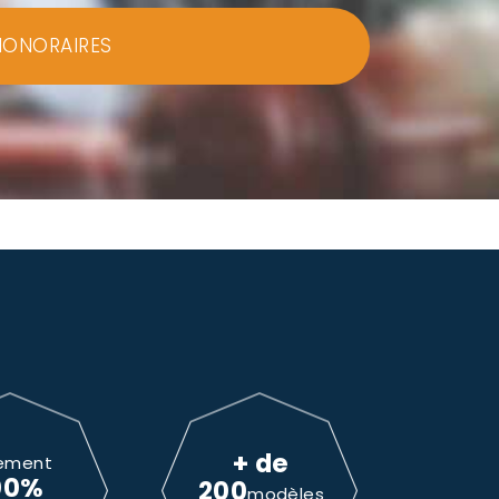
HONORAIRES
+ de
ement
00%
200
modèles