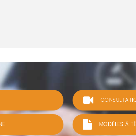
CONSULTATI
NE
MODÈLES À T