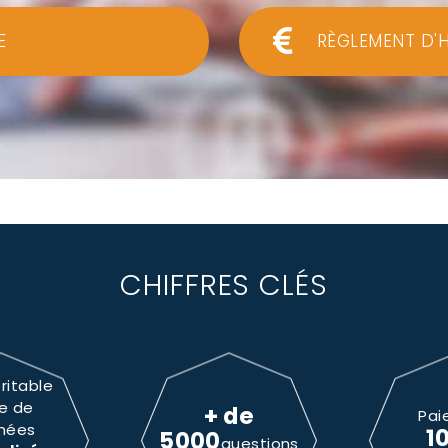
E
RÈGLEMENT D'
CHIFFRES CLÉS
ritable
e de
+ de
Pai
nées
1
5000
questions