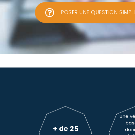
POSER UNE QUESTION SIMPL
Une vé
bas
+ de 25
don