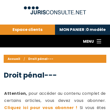
Espace clients
MON PANIER :
0
modèle
MENU
Le cabinet COLL
---Actualités du droit public---
L
Accueil
Droit pénal---
Droit pénal---
c
Droit privé ---
C
Droit pénal---
Abonnement aux actualités
C
---Me contacter
C
B
-
Attention,
pour accéder au contenu complet de
d
-
certains articles, vous devez vous abonner.
h
-
Cliquez ici pour vous abonner !
Si vous êtes