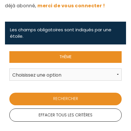
-
déjà abonné,
merci de vous connecter !
a
c
2
F
L
Les champs obligatoires sont indiqués par une
u
étoile.
THÈME
EFFACER TOUS LES CRITÈRES