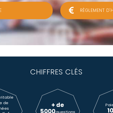
E
RÈGLEMENT D'
CHIFFRES CLÉS
ritable
e de
+ de
Pai
nées
1
5000
questions