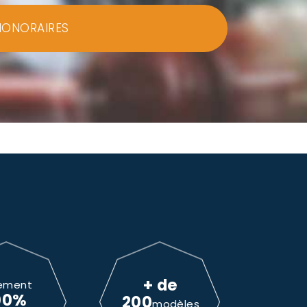
HONORAIRES
+ de
ement
00%
200
modèles