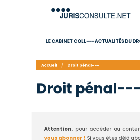
LE CABINET COLL
---ACTUALITÉS DU DR
C.V.
Compétences
Barême des honoraires - a
Accueil
Droit pénal---
Droit pénal--
Attention,
pour accéder au contenu
vous abonner !
Si vous êtes déjà ab