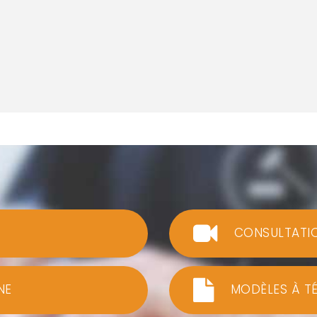
CONSULTATI
NE
MODÈLES À T