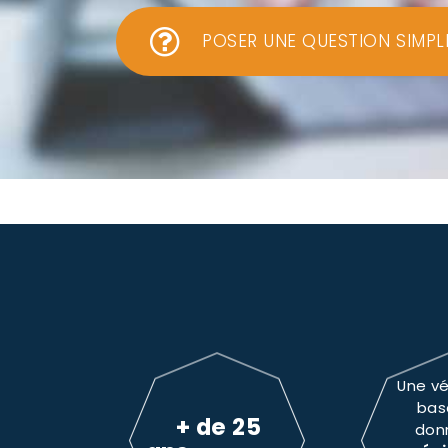
POSER UNE QUESTION SIMPL
Une vé
bas
+ de 25
don