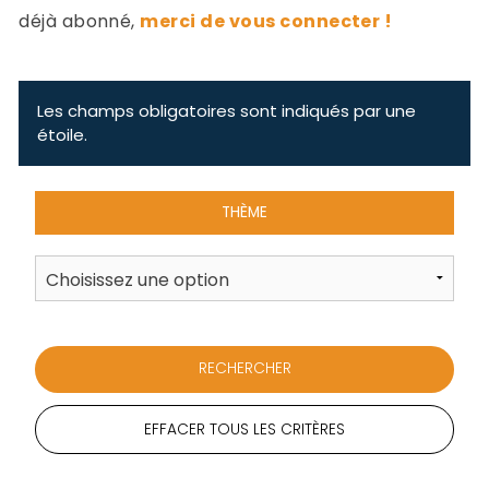
-
déjà abonné,
merci de vous connecter !
a
c
2
F
L
Les champs obligatoires sont indiqués par une
u
étoile.
THÈME
EFFACER TOUS LES CRITÈRES