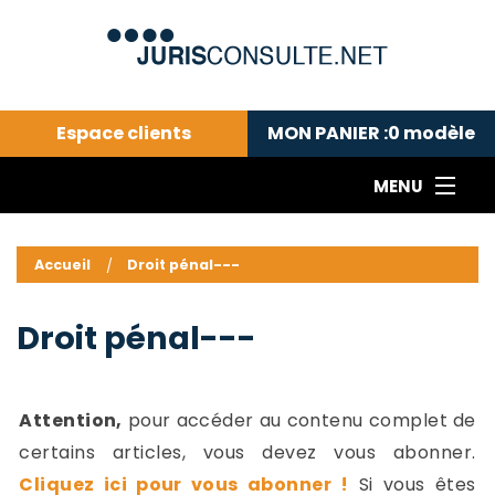
Espace clients
MON PANIER :
0
modèle
MENU
Le cabinet COLL
---Actualités du droit public---
L
Accueil
Droit pénal---
Droit pénal---
c
Droit privé ---
C
Droit pénal---
Abonnement aux actualités
C
---Me contacter
C
B
-
Attention,
pour accéder au contenu complet de
d
-
certains articles, vous devez vous abonner.
h
-
Cliquez ici pour vous abonner !
Si vous êtes