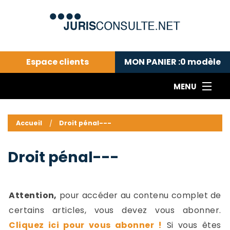
Espace clients
MON PANIER :
0
modèle
MENU
Le cabinet COLL
---Actualités du droit public---
L
Accueil
Droit pénal---
Droit pénal---
c
Droit privé ---
C
Droit pénal---
Abonnement aux actualités
C
---Me contacter
C
B
-
Attention,
pour accéder au contenu complet de
d
-
certains articles, vous devez vous abonner.
h
-
Cliquez ici pour vous abonner !
Si vous êtes