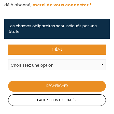
-
déjà abonné,
merci de vous connecter !
a
c
2
F
L
Les champs obligatoires sont indiqués par une
u
étoile.
THÈME
EFFACER TOUS LES CRITÈRES