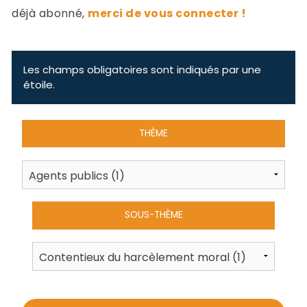
-
déjà abonné,
merci de vous connecter !
a
c
2
F
L
Les champs obligatoires sont indiqués par une
u
étoile.
THÈME
SOUS-THÈME