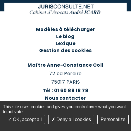
Modèles à télécharger
Le blog
Lexique
Gestion des cookies
Maître Anne-Constance Coll
72 bd Pereire
75017 PARIS
Tél : 01 60 88 18 78
Nous contacter
Prendre rendez-vous
This site uses cookies and gives you control over what you want
Espace client du cabinet
to activate
OK, accept all
Deny all cookies
Personalize
©2016-26 Jurisconsulte - Tous droits réservés -