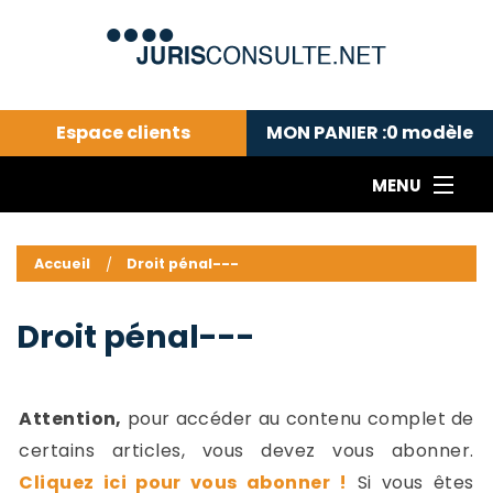
Espace clients
MON PANIER :
0
modèle
MENU
Le cabinet COLL
---Actualités du droit public---
L
Accueil
Droit pénal---
Droit pénal---
c
Droit privé ---
C
Droit pénal---
Abonnement aux actualités
C
---Me contacter
C
B
-
Attention,
pour accéder au contenu complet de
d
-
certains articles, vous devez vous abonner.
h
-
Cliquez ici pour vous abonner !
Si vous êtes