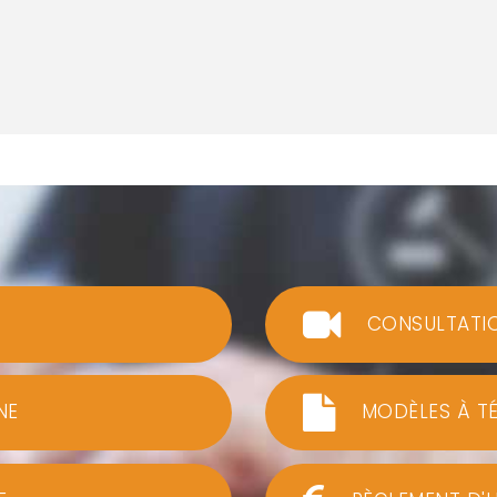
CONSULTATI
NE
MODÈLES À T