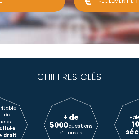
E
RÈGLEMENT D'
CHIFFRES CLÉS
ritable
e de
+ de
Pai
nées
1
5000
questions
alisée
séc
réponses
le
droit