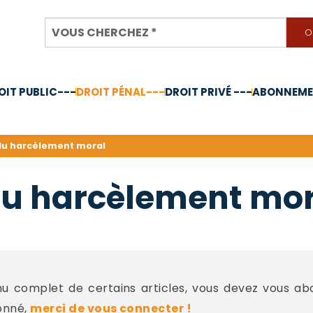
OIT PUBLIC---
DROIT PÉNAL---
DROIT PRIVÉ ---
ABONNEMEN
nnée 2024
du harcèlement moral
du harcèlement mor
 complet de certains articles, vous devez vous a
onné,
merci de vous connecter !