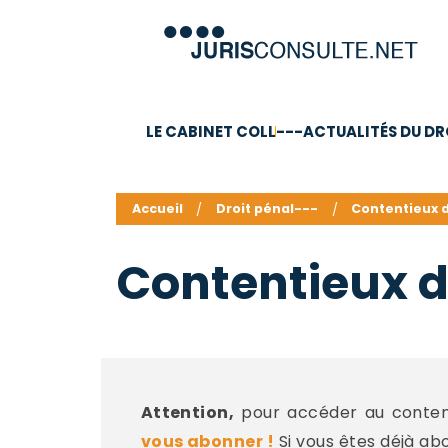
LE CABINET COLL
---ACTUALITÉS DU DR
C.V.
Compétences
Barême des honoraires - a
Accueil
Droit pénal---
Contentieux 
Contentieux 
Attention,
pour accéder au contenu
vous abonner !
Si vous êtes déjà ab