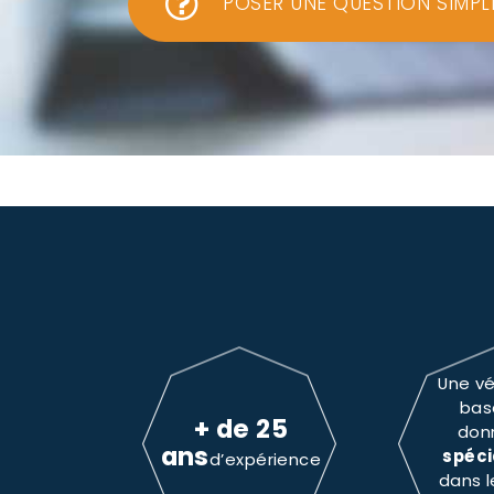
POSER UNE QUESTION SIMPL
Une vé
bas
+ de 25
don
ans
spéci
d’expérience
dans 