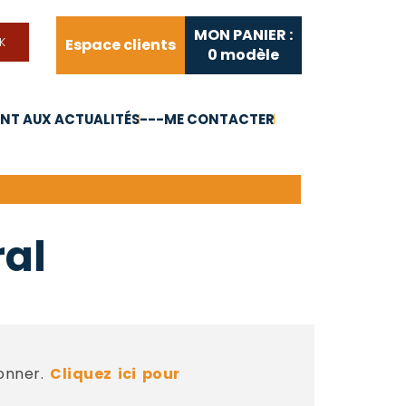
MON PANIER :
Espace clients
0
modèle
T AUX ACTUALITÉS
---ME CONTACTER
FAQ
Liens utiles
al
bonner.
Cliquez ici pour