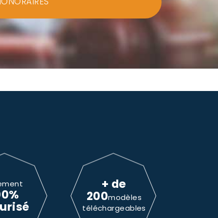
HONORAIRES
+ de
ement
00%
200
modèles
urisé
téléchargeables