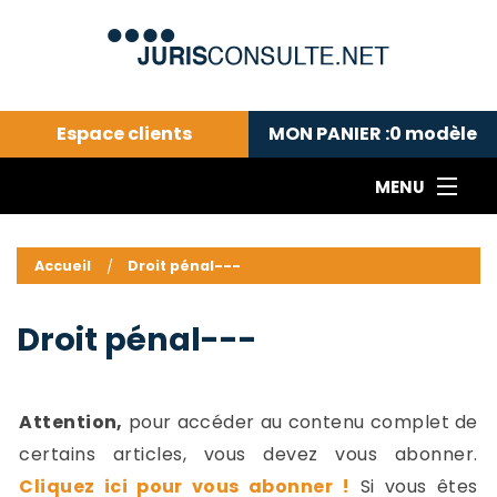
Espace clients
MON PANIER :
0
modèle
MENU
Le cabinet COLL
---Actualités du droit public---
L
Accueil
Droit pénal---
Droit pénal---
c
Droit privé ---
C
Droit pénal---
Abonnement aux actualités
C
---Me contacter
C
B
-
Attention,
pour accéder au contenu complet de
d
-
certains articles, vous devez vous abonner.
h
-
Cliquez ici pour vous abonner !
Si vous êtes