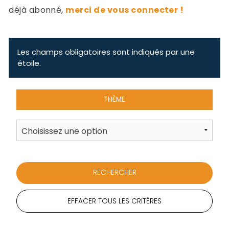
-
déjà abonné,
merci de vous connecter !
a
c
2
F
L
Les champs obligatoires sont indiqués par une
u
étoile.
THÈME
EFFACER TOUS LES CRITÈRES