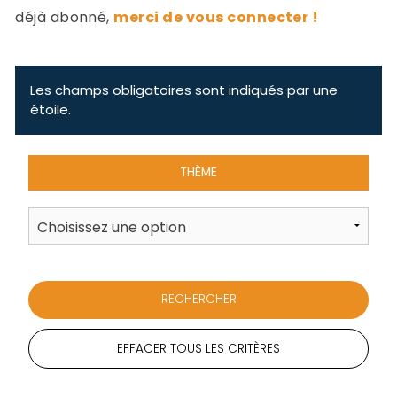
-
déjà abonné,
merci de vous connecter !
a
c
2
F
L
Les champs obligatoires sont indiqués par une
u
étoile.
THÈME
EFFACER TOUS LES CRITÈRES