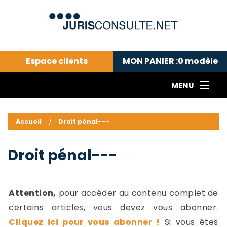
Espace clients
MON PANIER :
0
modèle
MENU
Le cabinet COLL
---Actualités du droit public---
L
Accueil
Droit pénal---
Droit pénal---
c
Droit privé ---
C
Droit pénal---
Abonnement aux actualités
C
---Me contacter
C
B
-
Attention,
pour accéder au contenu complet de
d
-
certains articles, vous devez vous abonner.
h
-
Cliquez ici pour vous abonner !
Si vous êtes