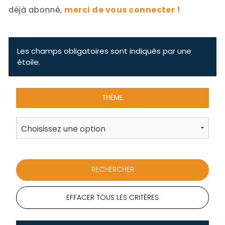
-
déjà abonné,
merci de vous connecter !
a
c
2
F
L
Les champs obligatoires sont indiqués par une
u
étoile.
THÈME
EFFACER TOUS LES CRITÈRES