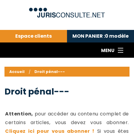
Espace clients
MON PANIER :
0
modèle
MENU
Le cabinet COLL
---Actualités du droit public---
L
Accueil
Droit pénal---
Droit pénal---
c
Droit privé ---
C
Droit pénal---
Abonnement aux actualités
C
---Me contacter
C
B
-
Attention,
pour accéder au contenu complet de
d
-
certains articles, vous devez vous abonner.
h
-
Cliquez ici pour vous abonner !
Si vous êtes