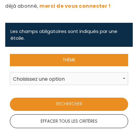
-
déjà abonné,
merci de vous connecter !
a
c
2
F
L
Les champs obligatoires sont indiqués par une
u
étoile.
THÈME
EFFACER TOUS LES CRITÈRES