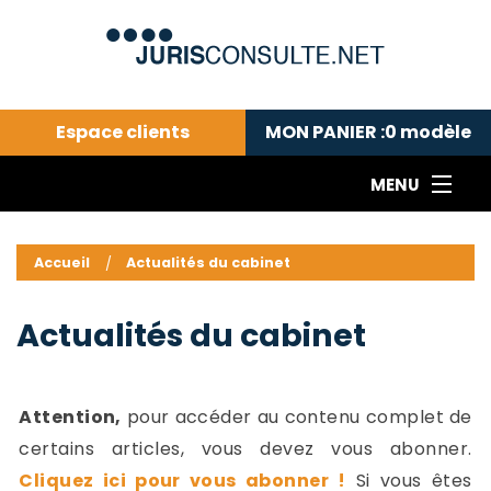
Espace clients
MON PANIER :
0
modèle
MENU
Le cabinet COLL
---Actualités du droit public---
L
Accueil
Actualités du cabinet
Droit pénal---
c
Droit privé ---
C
Actualités du cabinet
Abonnement aux actualités
C
---Me contacter
C
B
-
Attention,
pour accéder au contenu complet de
d
-
certains articles, vous devez vous abonner.
h
-
Cliquez ici pour vous abonner !
Si vous êtes