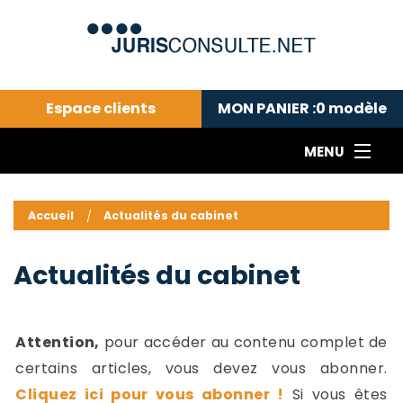
Espace clients
MON PANIER :
0
modèle
MENU
Le cabinet COLL
---Actualités du droit public---
L
Accueil
Actualités du cabinet
Droit pénal---
c
Droit privé ---
C
Actualités du cabinet
Abonnement aux actualités
C
---Me contacter
C
B
-
Attention,
pour accéder au contenu complet de
d
-
certains articles, vous devez vous abonner.
h
-
Cliquez ici pour vous abonner !
Si vous êtes