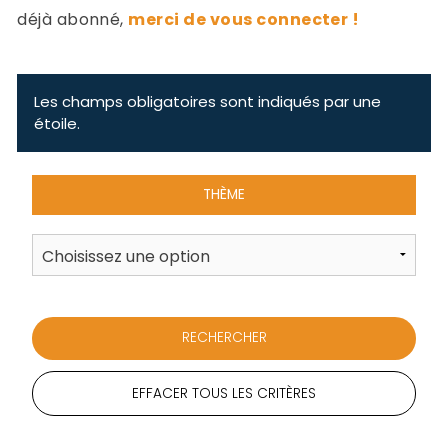
-
déjà abonné,
merci de vous connecter !
a
c
2
F
L
Les champs obligatoires sont indiqués par une
u
étoile.
THÈME
EFFACER TOUS LES CRITÈRES