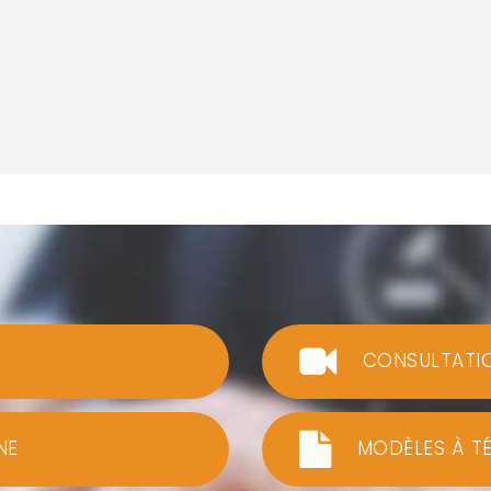
CONSULTATI
NE
MODÈLES À T