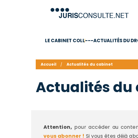
LE CABINET COLL
---ACTUALITÉS DU DR
C.V.
Compétences
Barême des honoraires - a
Accueil
Actualités du cabinet
Actualités du
Attention,
pour accéder au contenu
vous abonner !
Si vous êtes déjà ab