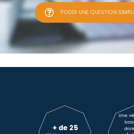
POSER UNE QUESTION SIMPL
Une vé
bas
+ de 25
don