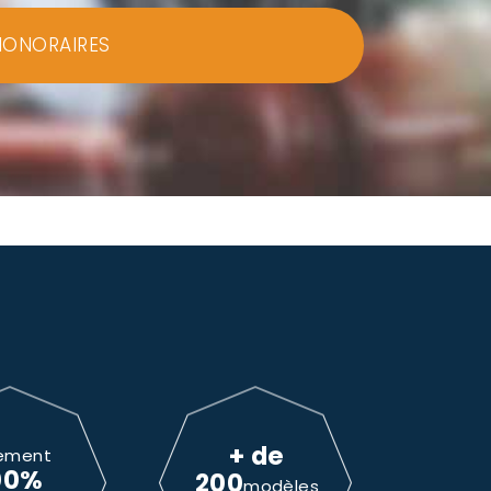
HONORAIRES
+ de
ement
00%
200
modèles