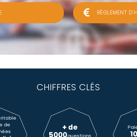
E
RÈGLEMENT D'
CHIFFRES CLÉS
ritable
e de
+ de
Pai
nées
1
5000
questions