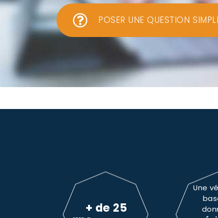
POSER UNE QUESTION SIMPL
Une vé
bas
+ de 25
don