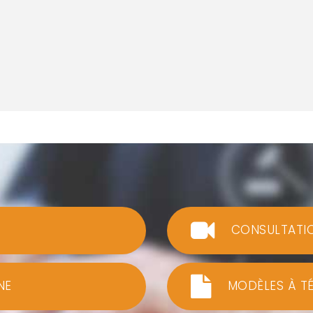
CONSULTATI
NE
MODÈLES À T