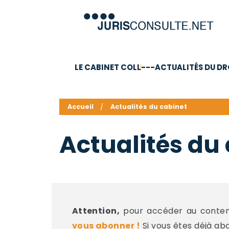
LE CABINET COLL
---ACTUALITÉS DU DR
C.V.
Compétences
Barême des honoraires - a
Accueil
Actualités du cabinet
Actualités du
Attention,
pour accéder au contenu
vous abonner !
Si vous êtes déjà ab