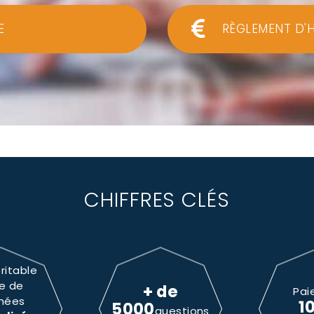
E
RÈGLEMENT D'
CHIFFRES CLÉS
ritable
e de
+ de
Pai
nées
1
5000
questions