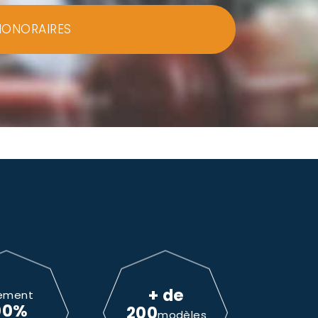
HONORAIRES
+ de
ement
00%
200
modèles