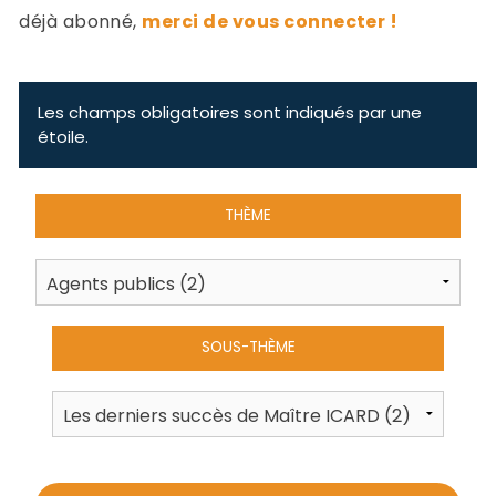
-
déjà abonné,
merci de vous connecter !
a
c
2
F
L
Les champs obligatoires sont indiqués par une
u
étoile.
THÈME
SOUS-THÈME