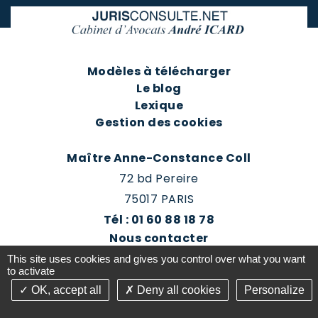
Modèles à télécharger
Le blog
Lexique
Gestion des cookies
Maître Anne-Constance Coll
72 bd Pereire
75017 PARIS
Tél : 01 60 88 18 78
Nous contacter
Prendre rendez-vous
This site uses cookies and gives you control over what you want
Espace client du cabinet
to activate
OK, accept all
Deny all cookies
Personalize
©2016-26 Jurisconsulte - Tous droits réservés -