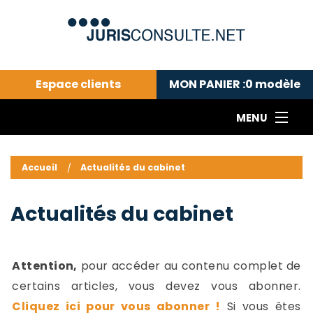
Espace clients
MON PANIER :
0
modèle
MENU
Le cabinet COLL
---Actualités du droit public---
L
Accueil
Actualités du cabinet
Droit pénal---
c
Droit privé ---
C
Actualités du cabinet
Abonnement aux actualités
C
---Me contacter
C
B
-
Attention,
pour accéder au contenu complet de
d
-
certains articles, vous devez vous abonner.
h
-
Cliquez ici pour vous abonner !
Si vous êtes