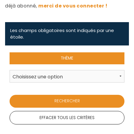
-
déjà abonné,
merci de vous connecter !
a
c
2
F
L
Les champs obligatoires sont indiqués par une
u
étoile.
THÈME
EFFACER TOUS LES CRITÈRES