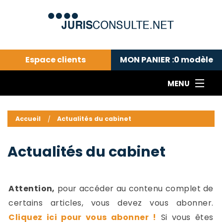
Espace clients
MON PANIER :
0
modèle
MENU
Le cabinet COLL
---Actualités du droit public---
L
Accueil
Actualités du cabinet
Droit pénal---
c
Droit privé ---
C
Actualités du cabinet
Abonnement aux actualités
C
---Me contacter
C
B
-
Attention,
pour accéder au contenu complet de
d
-
certains articles, vous devez vous abonner.
h
-
Cliquez ici pour vous abonner !
Si vous êtes