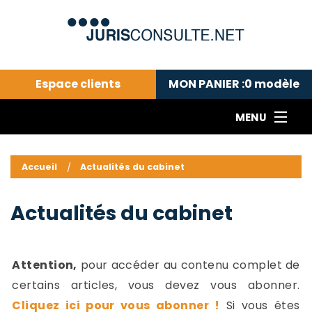
Espace clients
MON PANIER :
0
modèle
MENU
Le cabinet COLL
---Actualités du droit public---
L
Accueil
Actualités du cabinet
Droit pénal---
c
Droit privé ---
C
Actualités du cabinet
Abonnement aux actualités
C
---Me contacter
C
B
-
Attention,
pour accéder au contenu complet de
d
-
certains articles, vous devez vous abonner.
h
-
Cliquez ici pour vous abonner !
Si vous êtes