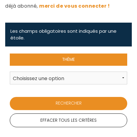
-
déjà abonné,
merci de vous connecter !
a
c
2
F
L
Les champs obligatoires sont indiqués par une
u
étoile.
THÈME
EFFACER TOUS LES CRITÈRES