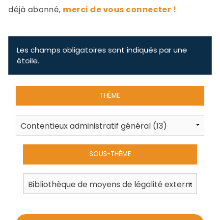
-
déjà abonné,
merci de vous connecter !
a
c
2
F
L
Les champs obligatoires sont indiqués par une
u
étoile.
THÈME
SOUS-THÈME