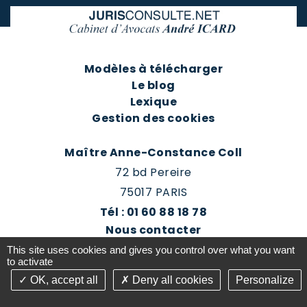
Modèles à télécharger
Le blog
Lexique
Gestion des cookies
Maître Anne-Constance Coll
72 bd Pereire
75017 PARIS
Tél : 01 60 88 18 78
Nous contacter
Prendre rendez-vous
This site uses cookies and gives you control over what you want
Espace client du cabinet
to activate
OK, accept all
Deny all cookies
Personalize
©2016-26 Jurisconsulte - Tous droits réservés -