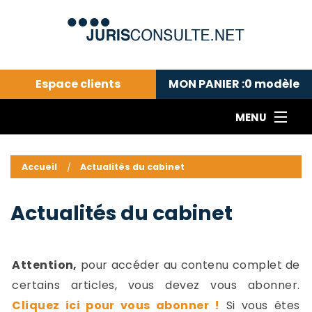
Espace clients
MON PANIER :
0
modèle
MENU
Le cabinet COLL
---Actualités du droit public---
L
Accueil
Actualités du cabinet
Droit pénal---
c
Droit privé ---
C
Actualités du cabinet
Abonnement aux actualités
C
---Me contacter
C
B
-
Attention,
pour accéder au contenu complet de
d
-
certains articles, vous devez vous abonner.
h
-
Cliquez ici pour vous abonner !
Si vous êtes