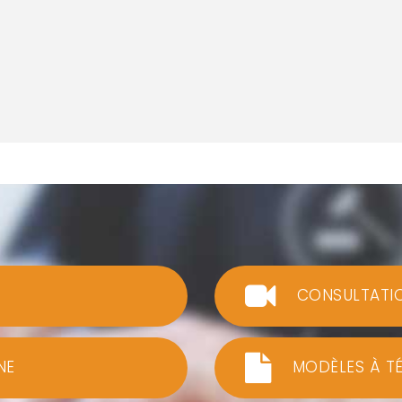
CONSULTATI
NE
MODÈLES À T