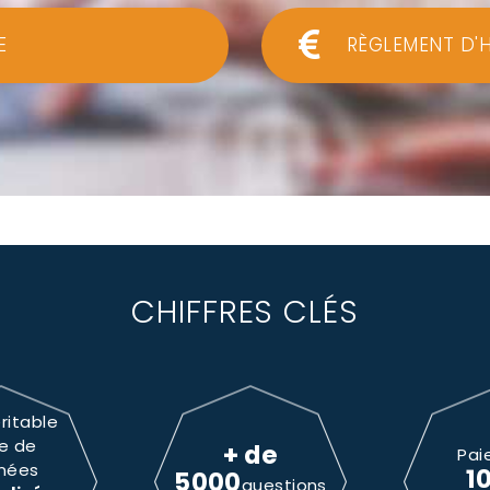
E
RÈGLEMENT D'
CHIFFRES CLÉS
ritable
e de
+ de
Pai
nées
1
5000
questions