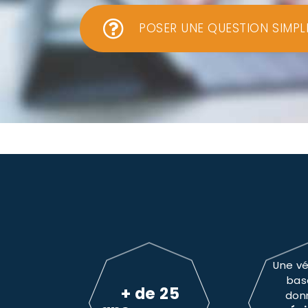
POSER UNE QUESTION SIMPL
Une vé
bas
+ de 25
don