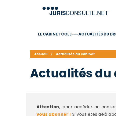
LE CABINET COLL
---ACTUALITÉS DU DR
C.V.
Compétences
Barême des honoraires - a
Accueil
Actualités du cabinet
Actualités du
Attention,
pour accéder au contenu
vous abonner !
Si vous êtes déjà ab