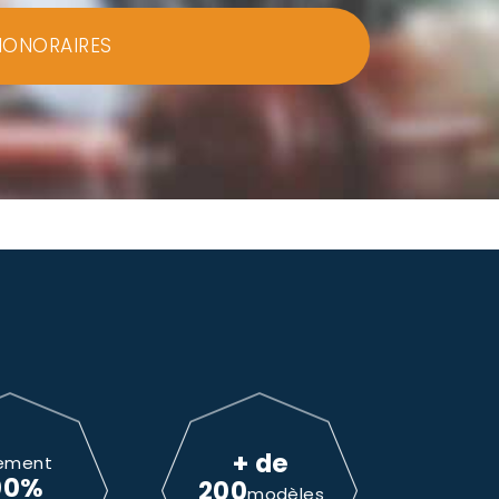
HONORAIRES
+ de
ement
00%
200
modèles