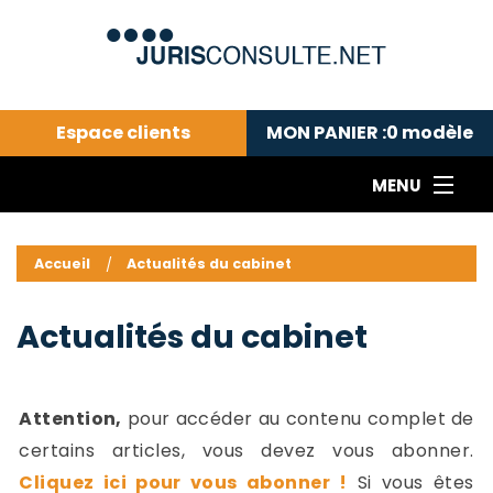
Espace clients
MON PANIER :
0
modèle
MENU
Le cabinet COLL
---Actualités du droit public---
L
Accueil
Actualités du cabinet
Droit pénal---
c
Droit privé ---
C
Actualités du cabinet
Abonnement aux actualités
C
---Me contacter
C
B
-
Attention,
pour accéder au contenu complet de
d
-
certains articles, vous devez vous abonner.
h
-
Cliquez ici pour vous abonner !
Si vous êtes