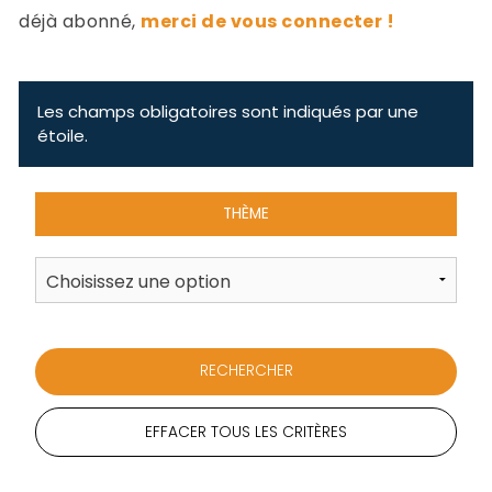
-
déjà abonné,
merci de vous connecter !
a
c
2
F
L
Les champs obligatoires sont indiqués par une
u
étoile.
THÈME
EFFACER TOUS LES CRITÈRES