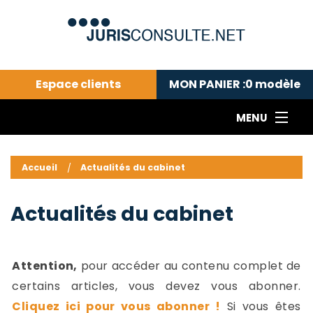
Espace clients
MON PANIER :
0
modèle
MENU
Le cabinet COLL
---Actualités du droit public---
L
Accueil
Actualités du cabinet
Droit pénal---
c
Droit privé ---
C
Actualités du cabinet
Abonnement aux actualités
C
---Me contacter
C
B
-
Attention,
pour accéder au contenu complet de
d
-
certains articles, vous devez vous abonner.
h
-
Cliquez ici pour vous abonner !
Si vous êtes