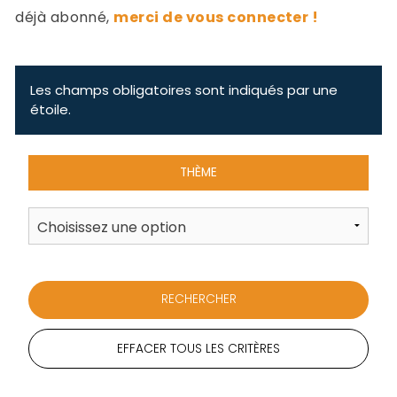
-
déjà abonné,
merci de vous connecter !
a
c
2
F
L
Les champs obligatoires sont indiqués par une
u
étoile.
THÈME
EFFACER TOUS LES CRITÈRES