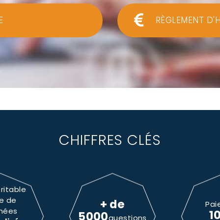
E
RÈGLEMENT D'
CHIFFRES CLÉS
ritable
e de
+ de
Pai
nées
1
5000
questions