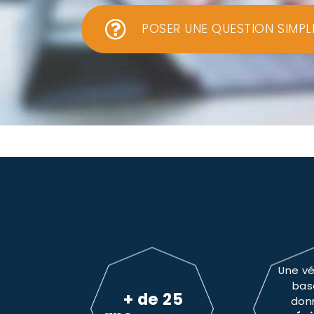
POSER UNE QUESTION SIMPL
Une vé
bas
+ de 25
don