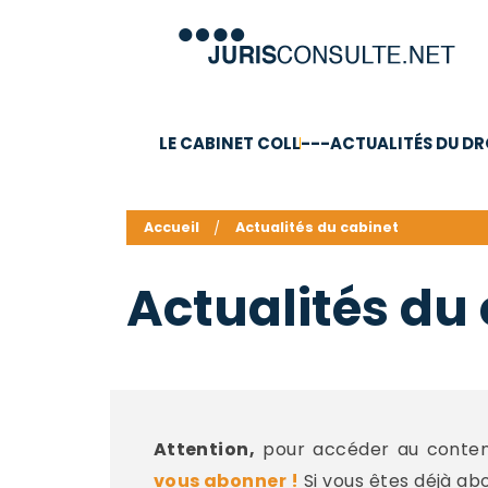
LE CABINET COLL
---ACTUALITÉS DU DR
C.V.
Compétences
Barême des honoraires - a
Accueil
Actualités du cabinet
Actualités du
Attention,
pour accéder au contenu
vous abonner !
Si vous êtes déjà ab