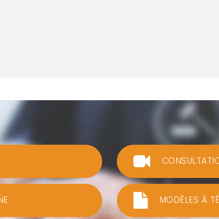
CONSULTATI
NE
MODÈLES À T