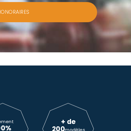
HONORAIRES
+ de
ement
00%
200
modèles