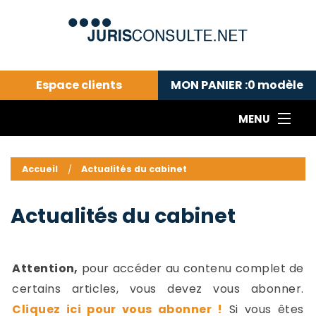
Espace clients
MON PANIER :
0
modèle
MENU
Le cabinet COLL
---Actualités du droit public---
L
Accueil
Actualités du cabinet
Droit pénal---
c
Droit privé ---
C
Actualités du cabinet
Abonnement aux actualités
C
---Me contacter
C
B
-
Attention,
pour accéder au contenu complet de
d
-
certains articles, vous devez vous abonner.
h
-
Cliquez ici pour vous abonner !
Si vous êtes