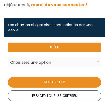
-
déjà abonné,
merci de vous connecter !
a
c
2
F
L
Les champs obligatoires sont indiqués par une
u
étoile.
THÈME
EFFACER TOUS LES CRITÈRES