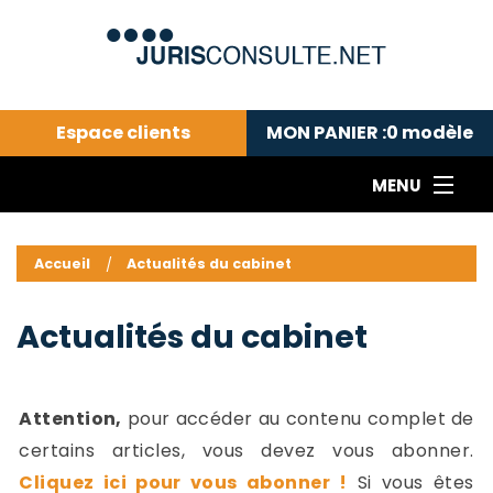
Espace clients
MON PANIER :
0
modèle
MENU
Le cabinet COLL
---Actualités du droit public---
L
Accueil
Actualités du cabinet
Droit pénal---
c
Droit privé ---
C
Actualités du cabinet
Abonnement aux actualités
C
---Me contacter
C
B
-
Attention,
pour accéder au contenu complet de
d
-
certains articles, vous devez vous abonner.
h
-
Cliquez ici pour vous abonner !
Si vous êtes