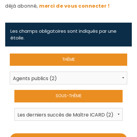
-
déjà abonné,
merci de vous connecter !
a
c
2
F
L
Les champs obligatoires sont indiqués par une
u
étoile.
THÈME
SOUS-THÈME