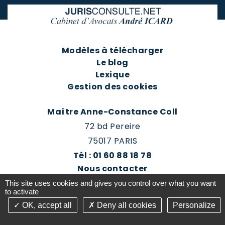
Modèles à télécharger
Le blog
Lexique
Gestion des cookies
Maître Anne-Constance Coll
72 bd Pereire
75017 PARIS
Tél : 01 60 88 18 78
Nous contacter
Prendre rendez-vous
This site uses cookies and gives you control over what you want
Espace client du cabinet
to activate
OK, accept all
Deny all cookies
Personalize
©2016-26 Jurisconsulte - Tous droits réservés -