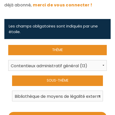
-
déjà abonné,
merci de vous connecter !
a
c
2
F
L
Les champs obligatoires sont indiqués par une
u
étoile.
THÈME
SOUS-THÈME