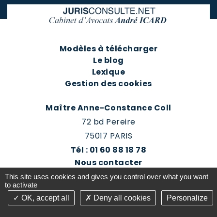
Modèles à télécharger
Le blog
Lexique
Gestion des cookies
Maître Anne-Constance Coll
72 bd Pereire
75017 PARIS
Tél : 01 60 88 18 78
Nous contacter
Prendre rendez-vous
This site uses cookies and gives you control over what you want
Espace client du cabinet
to activate
OK, accept all
Deny all cookies
Personalize
©2016-26 Jurisconsulte - Tous droits réservés -