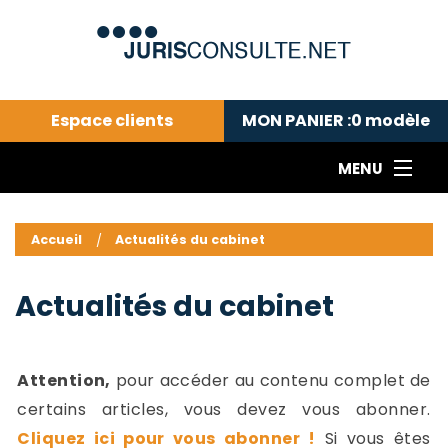
Espace clients
MON PANIER :
0
modèle
MENU
Le cabinet COLL
---Actualités du droit public---
L
Accueil
Actualités du cabinet
Droit pénal---
c
Droit privé ---
C
Actualités du cabinet
Abonnement aux actualités
C
---Me contacter
C
B
-
Attention,
pour accéder au contenu complet de
d
-
certains articles, vous devez vous abonner.
h
-
Cliquez ici pour vous abonner !
Si vous êtes