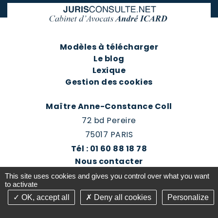
Modèles à télécharger
Le blog
Lexique
Gestion des cookies
Maître Anne-Constance Coll
72 bd Pereire
75017 PARIS
Tél : 01 60 88 18 78
Nous contacter
Prendre rendez-vous
This site uses cookies and gives you control over what you want
Espace client du cabinet
to activate
OK, accept all
Deny all cookies
Personalize
©2016-26 Jurisconsulte - Tous droits réservés -