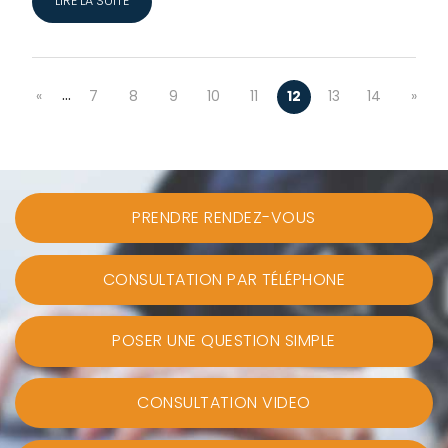
LIRE LA SUITE
…
«
7
8
9
10
11
12
13
14
»
PRENDRE RENDEZ-VOUS
CONSULTATION PAR TÉLÉPHONE
POSER UNE QUESTION SIMPLE
CONSULTATION VIDEO