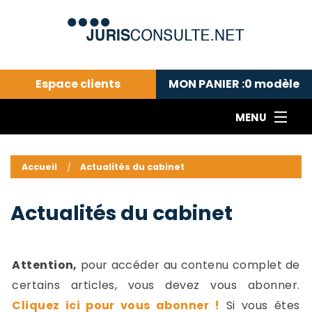
Espace clients
MON PANIER :
0
modèle
MENU
Le cabinet COLL
---Actualités du droit public---
L
Accueil
Actualités du cabinet
Droit pénal---
c
Droit privé ---
C
Actualités du cabinet
Abonnement aux actualités
C
---Me contacter
C
B
-
Attention,
pour accéder au contenu complet de
d
-
certains articles, vous devez vous abonner.
h
-
Cliquez ici pour vous abonner !
Si vous êtes