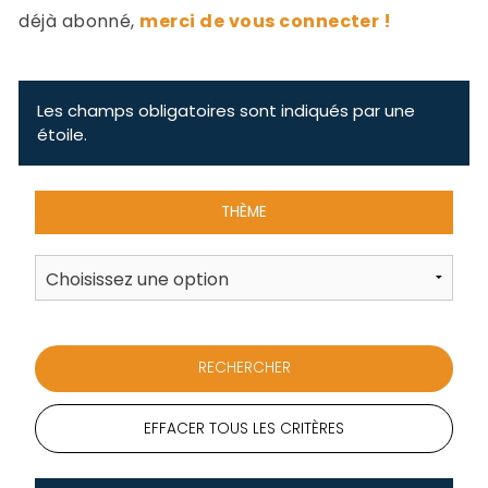
-
déjà abonné,
merci de vous connecter !
a
c
2
F
L
Les champs obligatoires sont indiqués par une
u
étoile.
THÈME
EFFACER TOUS LES CRITÈRES