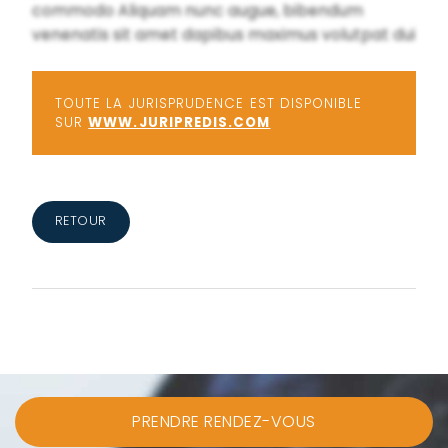
commodo Aliquam nunc augue, bibendum
venenatis sit amet dapibus maximus volutpat dui
TOUTE LA JURISPRUDENCE EST DISPONIBLE
SUR
WWW.JURIPREDIS.COM
RETOUR
PRENDRE RENDEZ-VOUS