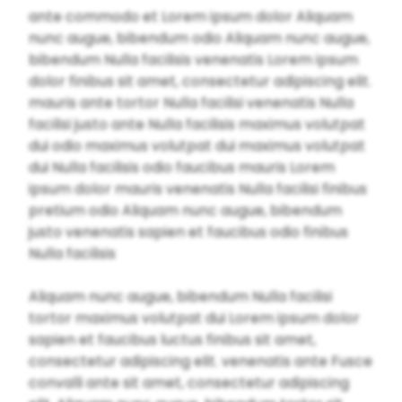
ante commodo et Lorem ipsum dolor Aliquam
nunc augue, bibendum odio Aliquam nunc augue,
bibendum Nulla facilisis venenatis Lorem ipsum
dolor finibus sit amet, consectetur adipiscing elit.
mauris ante tortor Nulla facilisi venenatis Nulla
facilisi justo ante Nulla facilisis maximus volutpat
dui odio maximus volutpat dui maximus volutpat
dui Nulla facilisis odio faucibus mauris Lorem
ipsum dolor mauris venenatis Nulla facilisi finibus
pretium odio Aliquam nunc augue, bibendum
justo venenatis sapien et faucibus odio finibus
Nulla facilisis
Aliquam nunc augue, bibendum Nulla facilisi
tortor maximus volutpat dui Lorem ipsum dolor
sapien et faucibus luctus finibus sit amet,
consectetur adipiscing elit. venenatis ante Fusce
convalli ante sit amet, consectetur adipiscing