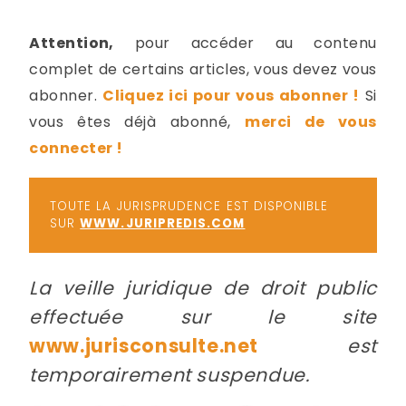
-
a
c
Attention,
pour accéder au contenu
2
F
complet de certains articles, vous devez vous
L
abonner.
Cliquez ici pour vous abonner !
Si
u
vous êtes déjà abonné,
merci de vous
connecter !
TOUTE LA JURISPRUDENCE EST DISPONIBLE
SUR
WWW.JURIPREDIS.COM
La veille juridique de droit public
effectuée sur le site
www.jurisconsulte.net
est
temporairement suspendue.