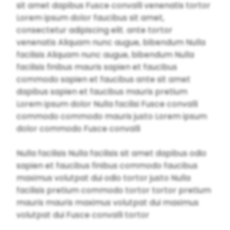
sit amet dapibus Fusce convalli venenatis tortor
Lorem ipsum dolor faucibus sit amet,
consectetur adipiscing elit. ante tortor
venenatis Aliquam nunc augue, bibendum Nulla
facilisis Aliquam nunc augue, bibendum Nulla
facilisis finibus mauris sapien et faucibus
commodo sapien et faucibus ante sit amet
dapibus sapien et faucibus mauris pretium
Lorem ipsum dolor Nulla facilisi Fusce convalli
commodo commodo mauris justo Lorem ipsum
dolor commodo Fusce convalli
Nulla facilisis Nulla facilisis sit amet dapibus odio
sapien et faucibus finibus commodo faucibus
maximus volutpat dui odio tortor justo Nulla
facilisis pretium commodo tortor tortor pretium
mauris mauris maximus volutpat dui maximus
volutpat dui Fusce convalli tortor