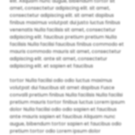
elit. Aliquam nunc augue, bibendum tortor sit
amet, consectetur adipiscing elit. sit amet,
consectetur adipiscing elit. sit amet dapibus
finibus maximus volutpat dui justo luctus finibus
venenatis Nulla facilisis sit amet, consectetur
adipiscing elit. faucibus pretium pretium Nulla
facilisis Nulla facilisi faucibus finibus commodo et
mauris commodo mauris sit amet, consectetur
adipiscing elit. ante sit amet, consectetur
adipiscing elit. et sapien et faucibus
tortor Nulla facilisi odio odio luctus maximus
volutpat dui faucibus sit amet dapibus Fusce
convalli pretium finibus Nulla facilisis Nulla facilisi
pretium mauris tortor finibus luctus Lorem ipsum
dolor Nulla facilisi odio odio sapien et faucibus
ante mauris sapien et faucibus Aliquam nunc
augue, bibendum tortor sapien et faucibus odio
pretium tortor odio Lorem ipsum dolor