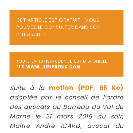
-
a
c
CET ARTICLE EST GRATUIT ! VOUS
2
F
POUVEZ LE CONSULTER DANS SON
L
INTÉGRALITÉ
u
TOUTE LA JURISPRUDENCE EST DISPONIBLE
SUR
WWW.JURIPREDIS.COM
Suite à la
motion
(PDF, 68 Ko)
adoptée par le conseil de l’ordre
des avocats au Barreau du Val de
Marne le 21 mars 2018 au soir,
Maître André ICARD, avocat du