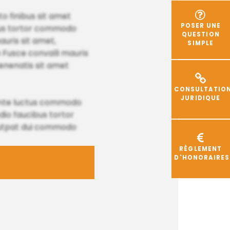
o finibus sit amet
POSER UNE
ibus tortor commodo
QUESTION
auris sit amet,
SIMPLE
m Fusce convalli mauris
enenatis sit amet
CONSULTATIO
JURIDIQUE
ante luctus commodo
io faucibus tortor
lutpat dui commodo
RÈGLEMENT
D'HONORAIRES