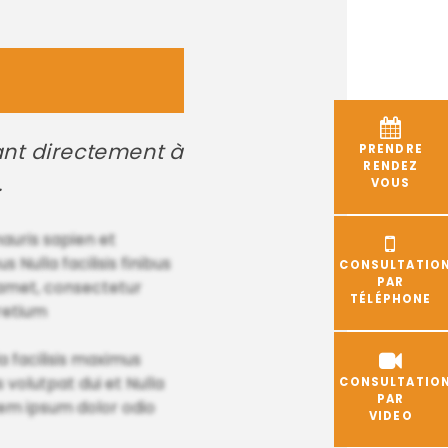
ant directement à
PRENDRE
RENDEZ
.
VOUS
mauris sapien et
 Nulla facilisis finibus
CONSULTATIO
PAR
 amet, consectetur
TÉLÉPHONE
pretium
a facilisis maximus
volutpat dui et Nulla
CONSULTATIO
PAR
orem ipsum dolor odio
VIDEO