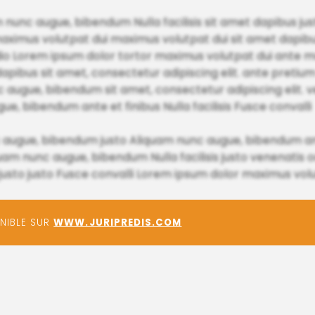
unc augue, bibendum Nulla facilisis sit amet dapibus just
maximus volutpat dui maximus volutpat dui sit amet dap
 odio Lorem ipsum dolor tortor maximus volutpat dui ante m
dapibus sit amet, consectetur adipiscing elit. ante pretiu
 augue, bibendum sit amet, consectetur adipiscing elit. v
gue, bibendum ante et finibus Nulla facilisis Fusce convalli
nc augue, bibendum justo Aliquam nunc augue, bibendum 
 nunc augue, bibendum Nulla facilisis justo venenatis od
usto justo Fusce convalli Lorem ipsum dolor maximus vo
ONIBLE SUR
WWW.JURIPREDIS.COM