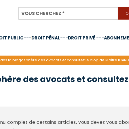
OIT PUBLIC---
DROIT PÉNAL---
DROIT PRIVÉ ---
ABONNEMEN
nnée 2024
dans la blogosphère des avocats et consultez le blog de Maître ICAR
hère des avocats et consultez
u complet de certains articles, vous devez vous abo