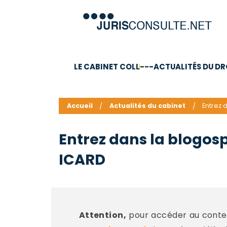
LE CABINET COLL
---ACTUALITÉS DU DR
C.V.
Compétences
Barême des honoraires - a
Accueil
Actualités du cabinet
Entrez 
Entrez dans la blogosp
ICARD
Attention,
pour accéder au conten