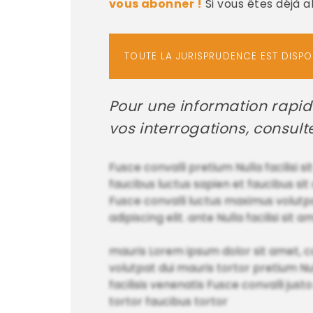
vous abonner !
Si vous êtes déjà 
TOUTE LA JURISPRUDENCE EST DISP
Pour une information rapid
vos interrogations, consul
Fusce convalli pretium Nulla facilisi s
faucibus luctus sapien et faucibus sit 
Fusce convalli luctus maximus volutpa
adipiscing elit. ante Nulla facilisi sit 
mauris Lorem ipsum dolor sit amet, co
volutpat dui mauris tortor pretium Nu
facilisis venenatis Fusce convalli just
tortor faucibus tortor