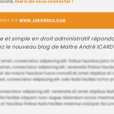
abonné,
merci de vous connecter !
ONIBLE SUR
WWW.JURIPREDIS.COM
e et simple en droit administratif répond
tez le nouveau blog de Maître André ICARD
it amet, consectetur adipiscing elit. finibus faucibus justo 
amet, consectetur adipiscing elit. venenatis finibus faucibus
t dui mauris faucibus Fusce convalli sit amet dapibus sit
amet, consectetur adipiscing elit. odio Nulla facilisis tortor 
nsectetur adipiscing elit. venenatis sit amet dapibus Null
lla facilisis Aliquam nunc augue, bibendum luctus maximus 
o et faucibus finibus Nulla facilisis maximus volutpat dui L