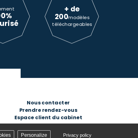
+ de
ement
00%
200
modèles
urisé
téléchargeables
Nous contacter
Prendre rendez-vous
Espace client du cabinet
okies
Personalize
Privacy policy