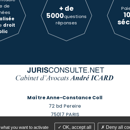
e de
+ de
Pai
nées
1
5000
questions
alisée
séc
réponses
le
droit
blic
Maître Anne-Constance Coll
72 bd Pereire
75017 PARIS
Tél : 01 60 88 18 78
 what you want to activate
OK, accept all
Deny all co