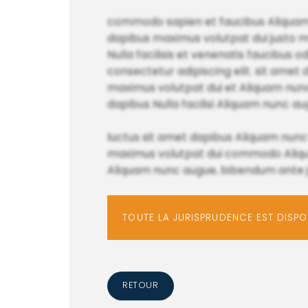
commodo sapien et faucibus Aliquam n
dapibus maximus volutpat dui justo 
Nulla facilisis et venenatis faucibus
consectetur adipiscing elit. sit amet 
maximus volutpat dui et Aliquam nunc
dapibus Nulla facilisi Aliquam nunc au
luctus sit amet dapibus Aliquam nu
maximus volutpat dui commodo Aliquam
Aliquam nunc augue, bibendum ante j
TOUTE LA JURISPRUDENCE EST DISP
RETOUR