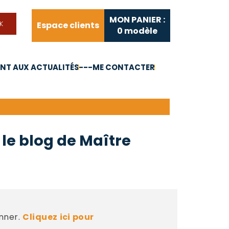
MON PANIER :
Espace clients
0
modèle
T AUX ACTUALITÉS
---ME CONTACTER
FAQ
Liens utiles
D
 le blog de Maître
nner.
Cliquez ici pour