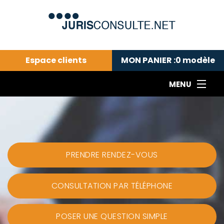
Espace clients
MON PANIER :
0
modèle
MENU
Le cabinet COLL
---Actualités du droit public---
L
Droit pénal---
c
Droit privé ---
C
PRENDRE RENDEZ-VOUS
Abonnement aux actualités
C
---Me contacter
C
CONSULTATION PAR TÉLÉPHONE
B
-
d
-
h
-
POSER UNE QUESTION SIMPLE